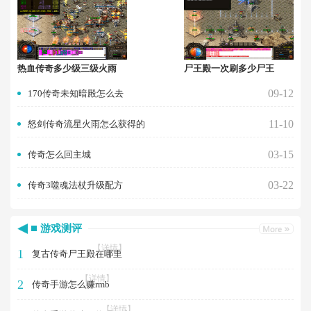
热血传奇多少级三级火雨
尸王殿一次刷多少尸王
09-12
170传奇未知暗殿怎么去
11-10
怒剑传奇流星火雨怎么获得的
03-15
传奇怎么回主城
03-22
传奇3噬魂法杖升级配方
游戏测评
【详情】
1
复古传奇尸王殿在哪里
【详情】
2
传奇手游怎么赚rmb
【详情】