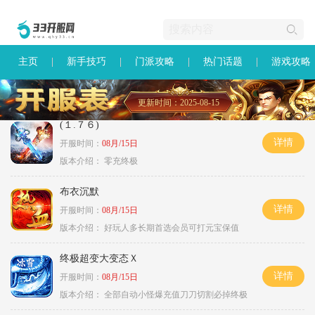
主页
新手技巧
门派攻略
热门话题
游戏攻略
更新时间：2025-08-15
(１.７６)
详情
开服时间：
08月/15日
版本介绍：
零充终极
布衣沉默
详情
开服时间：
08月/15日
版本介绍：
好玩人多长期首选会员可打元宝保值
终极超变大变态Ｘ
详情
开服时间：
08月/15日
版本介绍：
全部自动小怪爆充值刀刀切割必掉终极