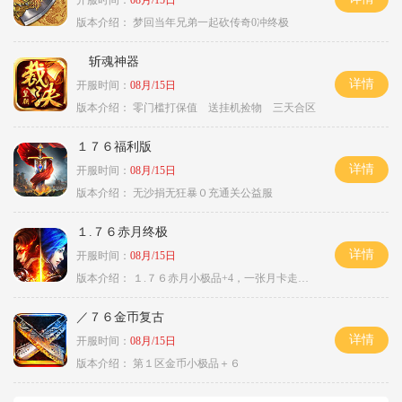
开服时间：
08月/15日
版本介绍：
梦回当年兄弟一起砍传奇0冲终极
斩魂神器
详情
开服时间：
08月/15日
版本介绍：
零门槛打保值 送挂机捡物 三天合区
１７６福利版
详情
开服时间：
08月/15日
版本介绍：
无沙捐无狂暴０充通关公益服
１.７６赤月终极
详情
开服时间：
08月/15日
版本介绍：
１.７６赤月小极品+4，一张月卡走天涯c
／７６金币复古
详情
开服时间：
08月/15日
版本介绍：
第１区金币小极品＋６