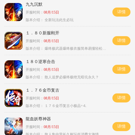
九九沉默
详情
开服时间：
08月/15日
版本介绍：
全新玩法此生必玩
１．８０新服刚开
详情
开服时间：
08月/15日
版本介绍：
爆终极武器爆终极衣服简单易懂轻松满级
１８０逆寒合击
详情
开服时间：
08月/15日
版本介绍：
散人追梦必爆终极绝无暗坑永久？
１．７６金币复古
详情
开服时间：
08月/15日
版本介绍：
１７６金币复古小极品+⒋
龍血妖尊神器
详情
开服时间：
08月/15日
版本介绍：
散人集中营长久耐玩低消费大激情