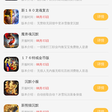
新１８０龙魂复古
详情
开服时间：
08月/15日
版本介绍：
无赞助无回馈中变冰雪微变沉默
魔兽魂沉默
详情
开服时间：
08月/15日
版本介绍：
一切靠打三职业均衡宝宝免费散人逆袭
１７６特戒金币版
详情
开服时间：
08月/15日
版本介绍：
无假人无内服无暗坑百姓消费散人首选
沉默小服
详情
开服时间：
08月/15日
版本介绍：
自动拾取自动？冰雪玩法装备保值
新熊猫沉默
详情