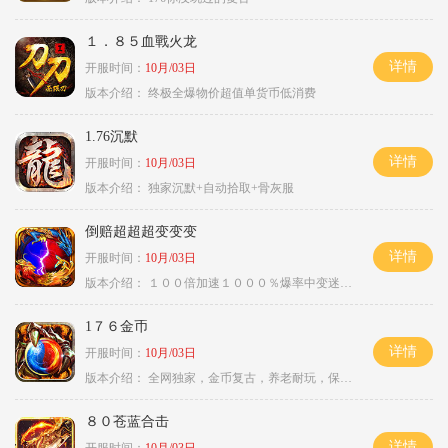
１．８５血戰火龙
详情
开服时间：
10月/03日
版本介绍：
终极全爆物价超值单货币低消费
1.76沉默
详情
开服时间：
10月/03日
版本介绍：
独家沉默+自动拾取+骨灰服
倒赔超超超变变变
详情
开服时间：
10月/03日
版本介绍：
１００倍加速１０００％爆率中变迷失单职
1７６金币
详情
开服时间：
10月/03日
版本介绍：
全网独家，金币复古，养老耐玩，保底回収
８０苍蓝合击
详情