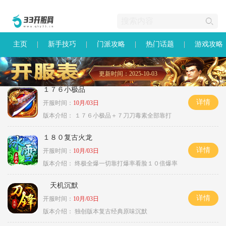
主页
新手技巧
门派攻略
热门话题
游戏攻略
更新时间：2025-10-03
１７６小极品
详情
开服时间：
10月/03日
版本介绍：
１７６小极品＋７刀刀毒素全部靠打
１８０复古火龙
详情
开服时间：
10月/03日
版本介绍：
终极全爆一切靠打爆率看脸１０倍爆率
天机沉默
详情
开服时间：
10月/03日
版本介绍：
独创版本复古经典原味沉默