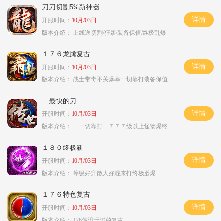
刀刀切割5%新神器
详情
开服时间：
10月/03日
版本介绍：
上线送切割/狂暴/装备保值/终极乱爆
１７６龙腾复古
详情
开服时间：
10月/03日
版本介绍：
战士带毒不关爆率一切靠打装备保值
最快的刀
详情
开服时间：
10月/03日
版本介绍：
一切靠打 ７７７级以上怪物爆终极
１８０终极新
详情
开服时间：
10月/03日
版本介绍：
等级好升散人好混来打终极必爆
１７６特色复古
详情
开服时间：
10月/03日
版本介绍：
176你没玩过的复古