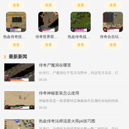
查看
查看
查看
查看
热血传奇技巧项链怎么获得
传奇世界双战和战道哪个好传奇霸主哪里元婴掉
热血传奇战士技能书有哪些属性
传奇合击玩法大全图解
查看
查看
查看
查看
最新新闻
传奇尸魔洞在哪里
伙伴们，尸魔洞位于苍月岛野外，到达苍月岛后，打开小地图使用自动寻路功能就能直接找到洞口位置，这座洞窟是苍月岛三大魔洞之一，与牛魔洞和骨魔洞构成岛上的核心探险区域。
08-06
传奇神秘套装怎么使用
神秘套装是一套需要特定佩戴条件且属性未知的特殊装备，玩家需要先满足对应的等级或主属性要求才能成功穿戴，穿戴后可查看其具体属性数值。这套装备通常通过击败特定怪物或参
08-06
热血传奇法师流星火雨pk技巧图
兄弟们，法师作为游戏里输出数一数二的职业，学会如何用好流星火雨真的太重要了。这技能不光是好看，实战中更是咱们克敌制胜的法宝。咱们先说说流星火雨本身的特点，它是个范