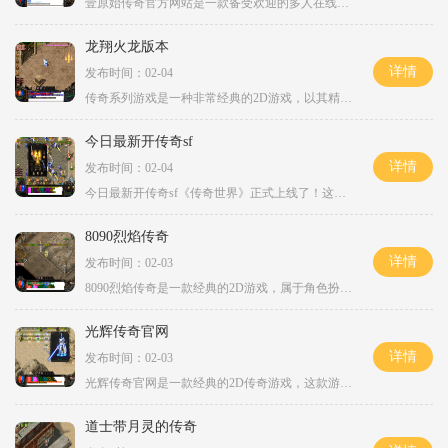
壹原始传奇官方网站是一款备受欢迎的多人在线角色扮演游戏。游戏中精美的画面和丰富的玩法吸引了广大玩家的关注和热爱。以下将为大家详细介绍壹原始传奇游戏的具体玩法。壹原
龙翔火龙版本
详情
发布时间：02-04
传奇系列游戏是一种非常经典的2D游戏，以其精彩纷呈的玩法和激烈刺激的战斗而深受玩家喜爱。而在这个系列中，龙翔火龙版本成为了一个备受关注的版本。龙翔火龙版本是传奇游戏系
今日最新开传奇sf
详情
发布时间：02-04
今日最新开传奇sf《传奇世界》正式上线了！这款经典的角色扮演游戏可谓风靡全球，吸引了无数玩家。作为一款拥有悠久历史的游戏，《传奇世界》一直以其独特的玩法和精彩的故事情
8090烈焰传奇
详情
发布时间：02-03
8090烈焰传奇是一款经典的2D游戏，属于角色扮演游戏类型。它以其激烈的战斗、万人在线、玩家互动等特点，吸引了大批玩家的关注和参与。游戏中的玩家可以通过强化装备，提高自己
光辉传奇官网
详情
发布时间：02-03
光辉传奇官网是一款经典的2D传奇游戏，这款游戏以角色扮演为核心，通过万人在线的玩家互动，为玩家带来了无与伦比的游戏体验。官网提供了丰富的游戏资讯和玩法介绍，让玩家能够
道士带月灵的传奇