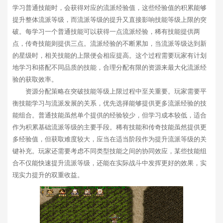
学习普通技能时，会获得对应的流派经验值，这些经验值的积累能够
提升整体流派等级，而流派等级的提升又直接影响技能等级上限的突
破。每学习一个普通技能可以获得一点流派经验，稀有技能提供两
点，传奇技能则提供三点。流派经验的不断累加，当流派等级达到新
的星级时，相关技能的上限便会相应提高。这个过程需要玩家有计划
地学习和搭配不同品质的技能，合理分配有限的资源来最大化流派经
验的获取效率。
资源分配策略在突破技能等级上限过程中至关重要。玩家需要平
衡技能学习与流派发展的关系，优先选择能够提供更多流派经验的技
能组合。普通技能虽然单个提供的经验较少，但学习成本较低，适合
作为积累基础流派等级的主要手段。稀有技能和传奇技能虽然提供更
多经验值，但获取难度较大，应当在适当阶段作为提升流派等级的关
键补充。玩家还需要考虑不同类型技能之间的协同效应，某些技能组
合不仅能快速提升流派等级，还能在实际战斗中发挥更好的效果，实
现实力提升的双重收益。