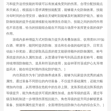
习和提升这些技能的等级可以有效减免受到的伤害。合理分配技能点
和天赋点，根据战斗需求调整技能配置，能够最大化防御效果。技能
冷却时间的合理安排，确保在关键时刻能够及时施展防护能力。被动
防御技能的提升也能潜移默化地增强生存能力。技能之间的协同作用
也不容忽视，恰当的技能组合能在不同战斗场景中发挥更全面的保护
作用。
游戏内多种增益方式对防御力提升具有叠加效应。饮用类BUFF如
白酒、啤酒等，能同时提供防御、攻击和生命值的临时提升。日常活
动如卜卦奖励，通过获取高品质的签文能获得额外的防御属性。称号
系统提供的永久属性加成，从普通绿字称号到高品质多彩称号，都能
持续增强防御能力。道具和符箓的使用，如金钟罩符箓或护心丸等增
益药水，能在特定时期内强化防护能力。]
内功系统作为专门的防御养成体系，能够为玩家提供优秀的减伤
属性。通过装备不同部位的内功装备，不仅提升基础属性，还能大幅
增加内功值，从而增强在危机中的生存上限。龙珠系统或法阵系统的
等级提升，能为角色提供可观的属性加成。血祭等级的提高，通过等
级压制机制进一步增强伤害抵抗能力。角色等级的提升同步解锁更多
装备、技能和属性提升途径，全面增强包括防御力在内的综合实力。]