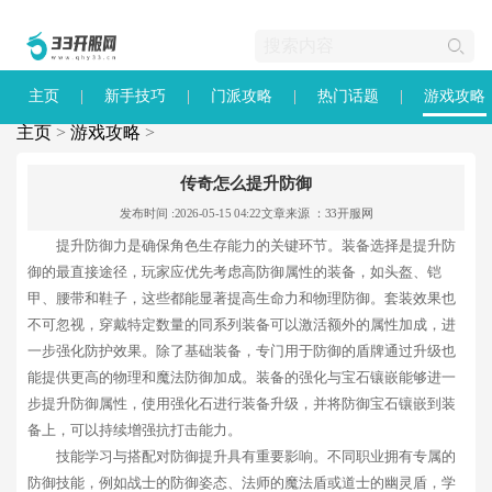
主页
新手技巧
门派攻略
热门话题
游戏攻略
主页
>
游戏攻略
>
传奇怎么提升防御
发布时间 :2026-05-15 04:22
文章来源 ：33开服网
提升防御力是确保角色生存能力的关键环节。装备选择是提升防
御的最直接途径，玩家应优先考虑高防御属性的装备，如头盔、铠
甲、腰带和鞋子，这些都能显著提高生命力和物理防御。套装效果也
不可忽视，穿戴特定数量的同系列装备可以激活额外的属性加成，进
一步强化防护效果。除了基础装备，专门用于防御的盾牌通过升级也
能提供更高的物理和魔法防御加成。装备的强化与宝石镶嵌能够进一
步提升防御属性，使用强化石进行装备升级，并将防御宝石镶嵌到装
备上，可以持续增强抗打击能力。
技能学习与搭配对防御提升具有重要影响。不同职业拥有专属的
防御技能，例如战士的防御姿态、法师的魔法盾或道士的幽灵盾，学