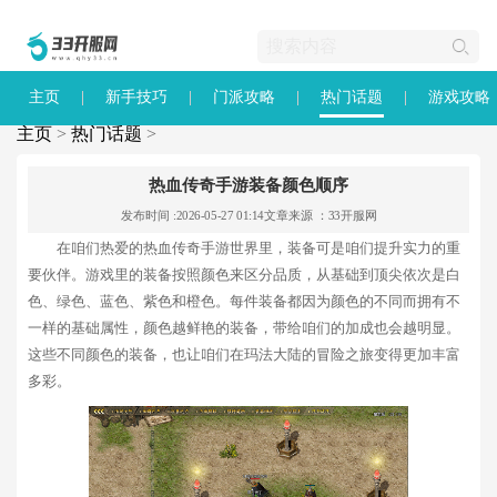
主页
新手技巧
门派攻略
热门话题
游戏攻略
主页
>
热门话题
>
热血传奇手游装备颜色顺序
发布时间 :2026-05-27 01:14
文章来源 ：33开服网
在咱们热爱的热血传奇手游世界里，装备可是咱们提升实力的重
要伙伴。游戏里的装备按照颜色来区分品质，从基础到顶尖依次是白
色、绿色、蓝色、紫色和橙色。每件装备都因为颜色的不同而拥有不
一样的基础属性，颜色越鲜艳的装备，带给咱们的加成也会越明显。
这些不同颜色的装备，也让咱们在玛法大陆的冒险之旅变得更加丰富
多彩。