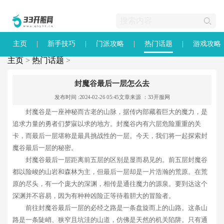
主页
新手技巧
门派攻略
热门话题
游戏攻略
主页
>
热门话题
>
封魔谷最后一层怎么去
发布时间 :2024-02-26 05:45
文章来源 ：33开服网
封魔谷是一座神秘而古老的山脉，据传内部藏着巨大的魔力，是
追求力量的勇者们梦寐以求的地方。封魔谷内有六层危险重重的关
卡，而最后一层堪称是最具挑战性的一层。今天，我们将一起探索封
魔谷最后一层的秘密。
封魔谷最后一层距离前五层的区别是显而易见的。前五层封魔谷
都以险峻的山岩和森林为主，但最后一层却是一片浩瀚的荒原。在荒
原的尽头，有一个庞大的深渊，相传是通往魔力的源泉。要到达这个
深渊并不容易，因为有种种凶险正等待着胆大的冒险者。
前往封魔谷最后一层的必经之路是一条盘旋而上的山路。这条山
路是一条陡峭、狭窄且坑洼的山道，仿佛是天然的机关陷阱。只有通