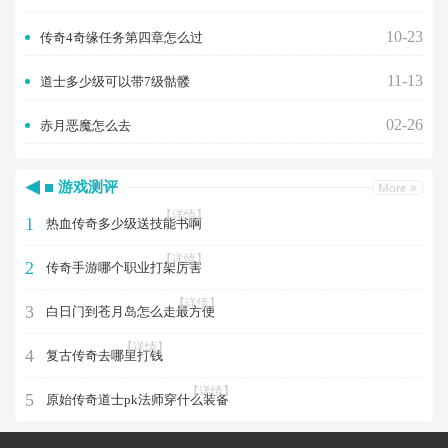
10-23
传奇4奇缘任务第四章怎么过
11-13
道士多少级可以带7级骷髅
02-26
赤月恶魔怎么去
游戏测评
【详情】
1
热血传奇多少级送技能书啊
【详情】
2
传奇手游哪个职业打架厉害
【详情】
3
白日门到苍月岛怎么走最方便
【详情】
4
复古传奇去哪里打钱
【详情】
5
原始传奇道士pk法师穿什么装备