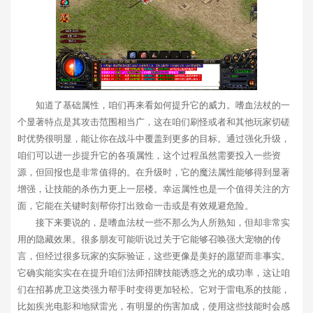
知道了基础属性，咱们再来看如何提升它的威力。嗜血法杖的一
个显著特点是其攻击范围相当广，这在咱们刷怪或者和其他玩家切磋
时优势很明显，能让你在战斗中覆盖到更多的目标。通过强化升级，
咱们可以进一步提升它的各项属性，这个过程虽然需要投入一些资
源，但回报也是非常值得的。在升级时，它的魔法属性能够得到显著
增强，让技能的杀伤力更上一层楼。幸运属性也是一个值得关注的方
面，它能在关键时刻帮你打出致命一击或是有效规避危险。
接下来要说的，是嗜血法杖一些不那么为人所熟知，但却非常实
用的隐藏效果。很多朋友可能听说过关于它能够召唤强大宠物的传
言，但经过很多玩家的实际验证，这些更像是美好的愿望而非事实。
它确实能实实在在提升咱们法师招牌技能诱惑之光的成功率，这让咱
们在招募虎卫这类强力帮手时变得更加轻松。它对于雷电系的技能，
比如疾光电影和地狱雷光，有明显的伤害加成，使用这些技能时会感