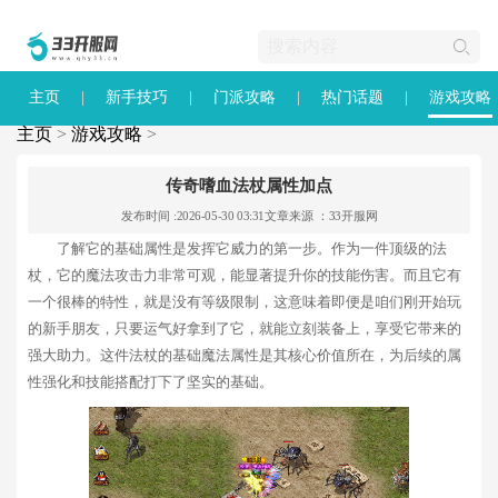
主页
新手技巧
门派攻略
热门话题
游戏攻略
主页
>
游戏攻略
>
传奇嗜血法杖属性加点
发布时间 :2026-05-30 03:31
文章来源 ：33开服网
了解它的基础属性是发挥它威力的第一步。作为一件顶级的法
杖，它的魔法攻击力非常可观，能显著提升你的技能伤害。而且它有
一个很棒的特性，就是没有等级限制，这意味着即便是咱们刚开始玩
的新手朋友，只要运气好拿到了它，就能立刻装备上，享受它带来的
强大助力。这件法杖的基础魔法属性是其核心价值所在，为后续的属
性强化和技能搭配打下了坚实的基础。